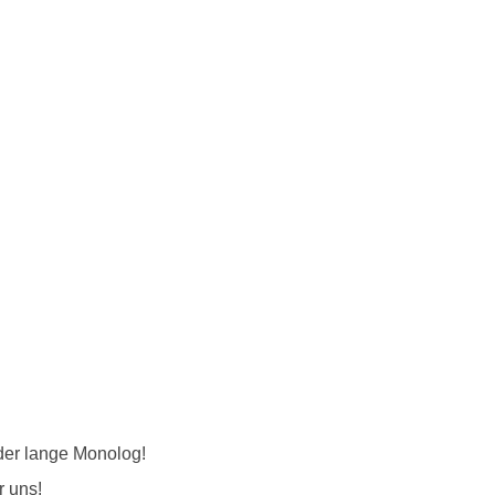
er lange Monolog!
r uns!