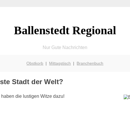
Ballenstedt Regional
Nur Gute Nachrichten
Obstkorb
|
Mittagstisch
|
Branchenbuch
gste Stadt der Welt?
 haben die lustigen Witze dazu!